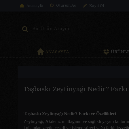
Oturum Aç
Anasayfa
Kayıt Ol
ANASAYFA
ÜRÜNLE
Taşbaskı Zeytinyağı Nedir? Farkı 
Taşbaskı Zeytinyağı Nedir? Farkı ve Özellikleri
Zeytinyağı, Akdeniz mutfağının ve sağlıklı yaşam kültürünü
kullanılan zeytin çeşidi ve işleme süreci yağa farklı lezzet