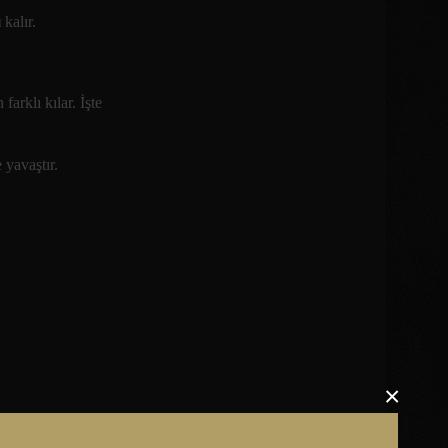
ı
kalır.
arklı kılar. İşte
yavaştır.
×