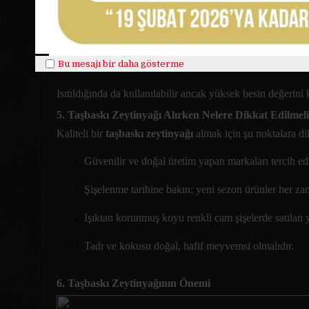
Meze ve soğuk tabaklarda,
Şifalı kürler ve doğal sağlık uygulamalarında.
Bu mesajı bir daha gösterme
Isıtıldığında da kullanılabilir ancak yüksek besin değerini
5. Taşbaskı Zeytinyağı Alırken Nelere Dikkat Edilmel
Kaliteli bir
taşbaskı zeytinyağı
almak için şu noktalara di
Güvenilir ve doğal üretim yapan markaları tercih ed
Şişelenme tarihine bakın; yeni sezon ürünler her za
Işıktan korunmuş koyu renkli cam şişelerde satılan y
Tadı ve kokusu doğal, hafif meyvemsi olmalıdır.
6. Taşbaskı Zeytinyağının Önemi