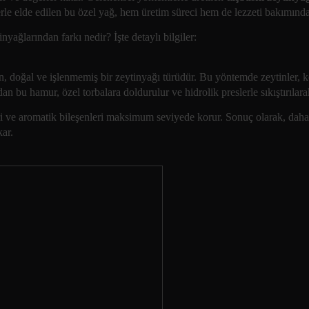
lerle elde edilen bu özel yağ, hem üretim süreci hem de lezzeti bakımında
tinyağlarından farkı nedir? İşte detaylı bilgiler:
en, doğal ve işlenmemiş bir zeytinyağı türüdür. Bu yöntemde zeytinler, k
n bu hamur, özel torbalara doldurulur ve hidrolik preslerle sıkıştırılarak
eri ve aromatik bileşenleri maksimum seviyede korur. Sonuç olarak, dah
kar.