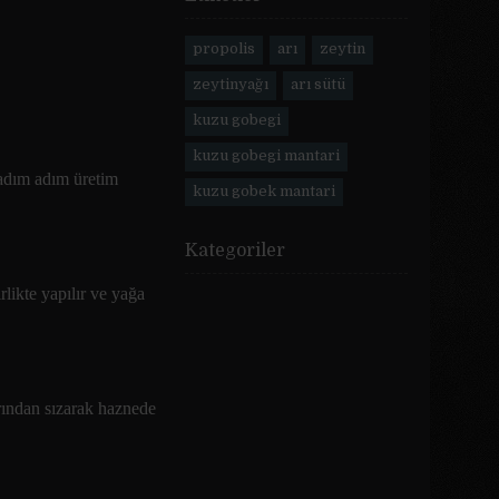
propolis
arı
zeytin
zeytinyağı
arı sütü
kuzu gobegi
kuzu gobegi mantari
 adım adım üretim
kuzu gobek mantari
Kategoriler
rlikte yapılır ve yağa
arından sızarak haznede