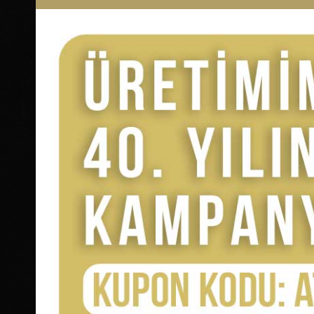
Yoğun aroması ve doğal lezzeti sayesinde
taşbaskı zeyti
Salatalarda doğal sos olarak,
Kahvaltılarda ekmek banarak,
Zeytinyağlı yemeklerde,