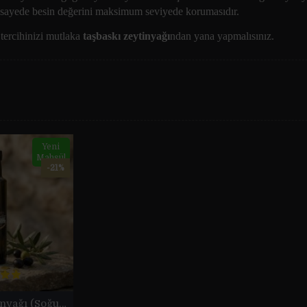
bu sayede besin değerini maksimum seviyede korumasıdır.
 tercihinizi mutlaka
taşbaskı zeytinyağı
ndan yana yapmalısınız.
Yeni
Mahsül
-21%
Taş Baskı Zeytinyağı (Soğuk Sıkım 250 ml)