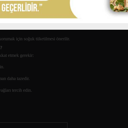
 korumak için soğuk tüketilmesi önerilir.
i?
kkat etmek gerekir:
in.
man daha tazedir.
ağları tercih edin.