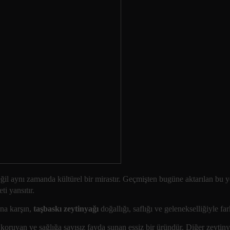
değil aynı zamanda kültürel bir mirastır. Geçmişten bugüne aktarılan bu
i yansıtır.
ına karşın,
taşbaskı zeytinyağı
doğallığı, saflığı ve gelenekselliğiyle far
ı koruyan ve sağlığa sayısız fayda sunan eşsiz bir üründür. Diğer zeytiny