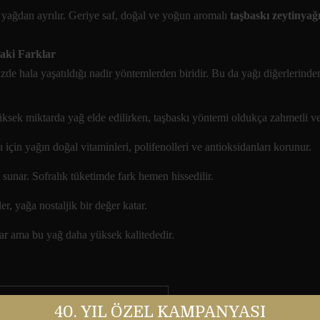
 yağdan ayrılır. Geriye saf, doğal ve yoğun aromalı
taşbaskı zeytinyağ
daki Farklar
 hala yaşatıldığı nadir yöntemlerden biridir. Bu da yağı diğerlerinden f
sek miktarda yağ elde edilirken, taşbaskı yöntemi oldukça zahmetli ve 
için yağın doğal vitaminleri, polifenolleri ve antioksidanları korunur.
unar. Sofralık tüketimde fark hemen hissedilir.
r, yağa nostaljik bir değer katar.
r ama bu yağ daha yüksek kalitededir.
40. YIL ÖZEL KAMPANYASI