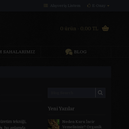
Alışveriş Listem
E-Onay
0 ürün - 0,00 TL
M SAHALARIMIZ
BLOG
Yeni Yazılar
üretim tekniği,
Neden Kuru İncir
Yemelisiniz? Organik
ğı
, bu anlamda