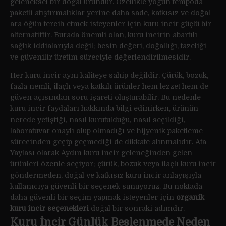
geleneksel bir doğal üründür. Özellikle yoğun tempoda
paketli atıştırmalıklar yerine daha sade, katkısız ve doğal
ara öğün tercih etmek isteyenler için kuru incir güçlü bir
alternatiftir. Burada önemli olan, kuru incirin abartılı
sağlık iddialarıyla değil; besin değeri, doğallığı, tazeliği
ve güvenilir üretim süreciyle değerlendirilmesidir.
Her kuru incir aynı kaliteye sahip değildir. Çürük, bozuk,
fazla nemli, ilaçlı veya katkılı ürünler hem lezzet hem de
güven açısından soru işareti oluşturabilir. Bu nedenle
kuru incir faydaları hakkında bilgi edinirken, ürünün
nerede yetiştiği, nasıl kurutulduğu, nasıl seçildiği,
laboratuvar onaylı olup olmadığı ve hijyenik paketleme
sürecinden geçip geçmediği de dikkate alınmalıdır. Ata
Yaylası olarak Aydın kuru incir geleneğinden gelen
ürünleri özenle seçiyor; çürük, bozuk veya ilaçlı kuru incir
göndermeden, doğal ve katkısız kuru incir anlayışıyla
kullanıcıya güvenli bir seçenek sunuyoruz. Bu noktada
daha güvenli bir seçim yapmak isteyenler için
organik
kuru incir seçenekleri
doğal bir sonraki adımdır.
Kuru İncir Günlük Beslenmede Neden