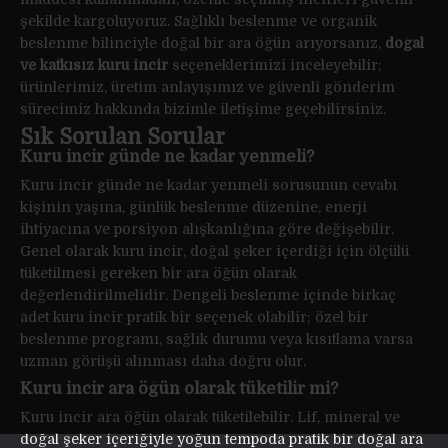
şekilde kargoluyoruz. Sağlıklı beslenme ve organik
beslenme bilinciyle doğal bir ara öğün arıyorsanız,
doğal
ve katkısız kuru incir
seçeneklerimizi inceleyebilir;
ürünlerimiz, üretim anlayışımız ve güvenli gönderim
sürecimiz hakkında bizimle iletişime geçebilirsiniz.
Sık Sorulan Sorular
Kuru incir günde ne kadar yenmeli?
Kuru incir günde ne kadar yenmeli sorusunun cevabı
kişinin yaşına, günlük beslenme düzenine, enerji
ihtiyacına ve porsiyon alışkanlığına göre değişebilir.
Genel olarak kuru incir, doğal şeker içerdiği için ölçülü
tüketilmesi gereken bir ara öğün olarak
değerlendirilmelidir. Dengeli beslenme içinde birkaç
adet kuru incir pratik bir seçenek olabilir; özel bir
beslenme programı, sağlık durumu veya kısıtlama varsa
uzman görüşü alınması daha doğru olur.
Kuru incir ara öğün olarak tüketilir mi?
Kuru incir ara öğün olarak tüketilebilir. Lif, mineral ve
doğal şeker içeriğiyle yoğun tempoda pratik bir doğal ara