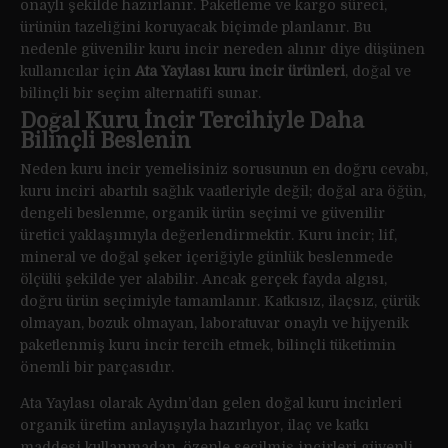
onaylı şekilde hazırlanır. Paketleme ve kargo süreci,
ürünün tazeliğini koruyacak biçimde planlanır. Bu
nedenle güvenilir kuru incir nereden alınır diye düşünen
kullanıcılar için
Ata Yaylası kuru incir ürünleri
, doğal ve
bilinçli bir seçim alternatifi sunar.
Doğal Kuru İncir Tercihiyle Daha
Bilinçli Beslenin
Neden kuru incir yemelisiniz sorusunun en doğru cevabı,
kuru inciri abartılı sağlık vaatleriyle değil; doğal ara öğün,
dengeli beslenme, organik ürün seçimi ve güvenilir
üretici yaklaşımıyla değerlendirmektir. Kuru incir; lif,
mineral ve doğal şeker içeriğiyle günlük beslenmede
ölçülü şekilde yer alabilir. Ancak gerçek fayda algısı,
doğru ürün seçimiyle tamamlanır. Katkısız, ilaçsız, çürük
olmayan, bozuk olmayan, laboratuvar onaylı ve hijyenik
paketlenmiş kuru incir tercih etmek, bilinçli tüketimin
önemli bir parçasıdır.
Ata Yaylası olarak Aydın’dan gelen doğal kuru incirleri
organik üretim anlayışıyla hazırlıyor, ilaç ve katkı
maddesi kullanmadan, özenle seçilmiş incirleri güvenli