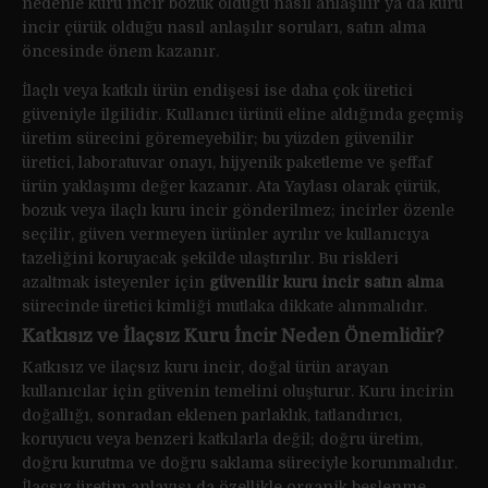
nedenle kuru incir bozuk olduğu nasıl anlaşılır ya da kuru
incir çürük olduğu nasıl anlaşılır soruları, satın alma
öncesinde önem kazanır.
İlaçlı veya katkılı ürün endişesi ise daha çok üretici
güveniyle ilgilidir. Kullanıcı ürünü eline aldığında geçmiş
üretim sürecini göremeyebilir; bu yüzden güvenilir
üretici, laboratuvar onayı, hijyenik paketleme ve şeffaf
ürün yaklaşımı değer kazanır. Ata Yaylası olarak çürük,
bozuk veya ilaçlı kuru incir gönderilmez; incirler özenle
seçilir, güven vermeyen ürünler ayrılır ve kullanıcıya
tazeliğini koruyacak şekilde ulaştırılır. Bu riskleri
azaltmak isteyenler için
güvenilir kuru incir satın alma
sürecinde üretici kimliği mutlaka dikkate alınmalıdır.
Katkısız ve İlaçsız Kuru İncir Neden Önemlidir?
Katkısız ve ilaçsız kuru incir, doğal ürün arayan
kullanıcılar için güvenin temelini oluşturur. Kuru incirin
doğallığı, sonradan eklenen parlaklık, tatlandırıcı,
koruyucu veya benzeri katkılarla değil; doğru üretim,
doğru kurutma ve doğru saklama süreciyle korunmalıdır.
İlaçsız üretim anlayışı da özellikle organik beslenme