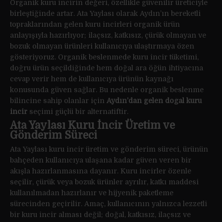
Organik kuru incirin değeri, özellikle güvenilir üreticiyle
birleştiğinde artar. Ata Yaylası olarak Aydın’ın bereketli
topraklarından gelen kuru incirleri organik ürün
anlayışıyla hazırlıyor; ilaçsız, katkısız, çürük olmayan ve
bozuk olmayan ürünleri kullanıcıya ulaştırmaya özen
gösteriyoruz. Organik beslenmede kuru incir tüketimi,
doğru ürün seçildiğinde hem doğal ara öğün ihtiyacına
cevap verir hem de kullanıcıya ürünün kaynağı
konusunda güven sağlar. Bu nedenle organik beslenme
bilincine sahip olanlar için
Aydın’dan gelen doğal kuru
incir
seçimi güçlü bir alternatiftir.
Ata Yaylası Kuru İncir Üretim ve
Gönderim Süreci
Ata Yaylası kuru incir üretim ve gönderim süreci, ürünün
bahçeden kullanıcıya ulaşana kadar güven veren bir
akışla hazırlanmasına dayanır. Kuru incirler özenle
seçilir, çürük veya bozuk ürünler ayrılır, katkı maddesi
kullanılmadan hazırlanır ve hijyenik paketleme
sürecinden geçirilir. Amaç, kullanıcının yalnızca lezzetli
bir kuru incir alması değil; doğal, katkısız, ilaçsız ve