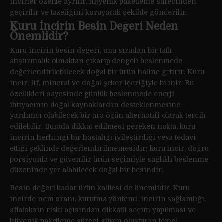
incirler özenle ayrılır, hijyenik paketleme sürecinden
geçirilir ve tazeliğini koruyacak şekilde gönderilir.
Kuru İncirin Besin Değeri Neden
Önemlidir?
Kuru incirin besin değeri, onu sıradan bir tatlı
atıştırmalık olmaktan çıkarıp dengeli beslenmede
değerlendirilebilecek doğal bir ürün haline getirir. Kuru
incir; lif, mineral ve doğal şeker içeriğiyle bilinir. Bu
özellikleri sayesinde günlük beslenmede enerji
ihtiyacının doğal kaynaklardan desteklenmesine
yardımcı olabilecek bir ara öğün alternatifi olarak tercih
edilebilir. Burada dikkat edilmesi gereken nokta, kuru
incirin herhangi bir hastalığı iyileştirdiği veya tedavi
ettiği şeklinde değerlendirilmemesidir; kuru incir, doğru
porsiyonla ve güvenilir ürün seçimiyle sağlıklı beslenme
düzeninde yer alabilecek doğal bir besindir.
Besin değeri kadar ürün kalitesi de önemlidir. Kuru
incirde nem oranı, kurutma yöntemi, incirin sağlamlığı,
aflatoksin riski açısından dikkatli seçim yapılması ve
hijyenik paketleme süreci güven oluşturan temel