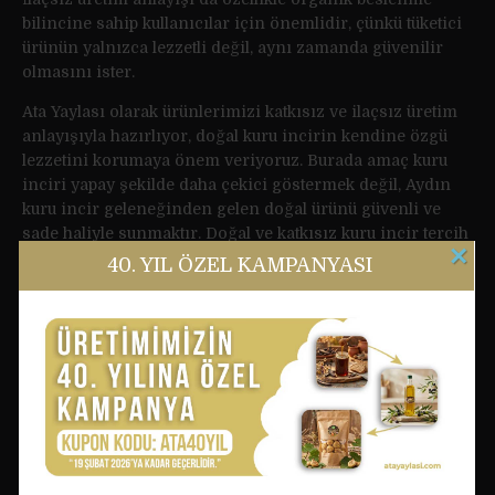
bilincine sahip kullanıcılar için önemlidir, çünkü tüketici
ürünün yalnızca lezzetli değil, aynı zamanda güvenilir
olmasını ister.
Ata Yaylası olarak ürünlerimizi katkısız ve ilaçsız üretim
anlayışıyla hazırlıyor, doğal kuru incirin kendine özgü
lezzetini korumaya önem veriyoruz. Burada amaç kuru
inciri yapay şekilde daha çekici göstermek değil, Aydın
kuru incir geleneğinden gelen doğal ürünü güvenli ve
sade haliyle sunmaktır. Doğal ve katkısız kuru incir tercih
×
eden kullanıcılar için bu yaklaşım, hem kalite hem de
40. YIL ÖZEL KAMPANYASI
marka güveni açısından önemli bir fark oluşturur.
Laboratuvar Onaylı Kuru İncir Güveni
Laboratuvar onaylı kuru incir, kullanıcıya ürün güvenliği
konusunda daha net bir dayanak sunar. Kuru incirde
kalite yalnızca gözle kontrol edilemez; aflatoksin riski,
hijyen koşulları, nem dengesi ve ürün güvenliği gibi
konular daha dikkatli bir süreç gerektirir. Bu nedenle
laboratuvar onaylı ürün tercih etmek, özellikle organik
kuru incir alırken güven duygusunu artırır.