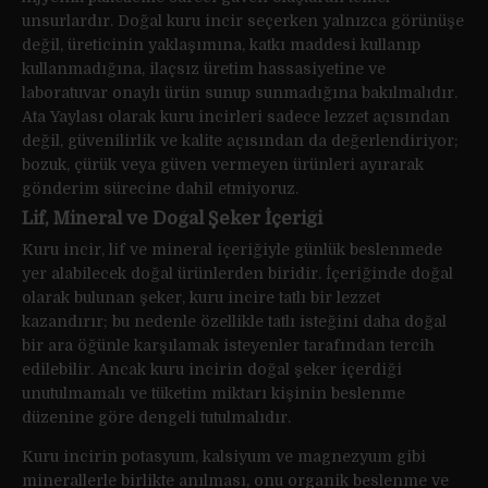
unsurlardır. Doğal kuru incir seçerken yalnızca görünüşe
değil, üreticinin yaklaşımına, katkı maddesi kullanıp
kullanmadığına, ilaçsız üretim hassasiyetine ve
laboratuvar onaylı ürün sunup sunmadığına bakılmalıdır.
Ata Yaylası olarak kuru incirleri sadece lezzet açısından
değil, güvenilirlik ve kalite açısından da değerlendiriyor;
bozuk, çürük veya güven vermeyen ürünleri ayırarak
gönderim sürecine dahil etmiyoruz.
Lif, Mineral ve Doğal Şeker İçeriği
Kuru incir, lif ve mineral içeriğiyle günlük beslenmede
yer alabilecek doğal ürünlerden biridir. İçeriğinde doğal
olarak bulunan şeker, kuru incire tatlı bir lezzet
kazandırır; bu nedenle özellikle tatlı isteğini daha doğal
bir ara öğünle karşılamak isteyenler tarafından tercih
edilebilir. Ancak kuru incirin doğal şeker içerdiği
unutulmamalı ve tüketim miktarı kişinin beslenme
düzenine göre dengeli tutulmalıdır.
Kuru incirin potasyum, kalsiyum ve magnezyum gibi
minerallerle birlikte anılması, onu organik beslenme ve