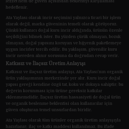
lezzet hem de güven açısından beklentiyi karşılaması
hedeflenir.
Ata Yaylası olarak incir seçimini yalnızca ticari bir işlem
olarak değil, marka güveninin temeli olarak görüyoruz.
Çünkü kullanıcı doğal kuru incir aldığında, ürünün özenle
seçildiğini bilmek ister. Bu yüzden çürük olmayan, bozuk
olmayan, doğal yapısını koruyan ve hijyenik paketlemeye
uygun incirler tercih edilir. Bu yaklaşım, güvenilir kuru
incir nereden alınır sorusuna da doğrudan cevap verir.
Katkısız ve İlaçsız Üretim Anlayışı
Katkısız ve ilaçsız üretim anlayışı, Ata Yaylası’nın organik
ürün yaklaşımının merkezinde yer alır. Kuru incir doğal
yapısı gereği kendine özgü tat, koku ve dokuya sahiptir; bu
değerin korunması için ürüne gereksiz katkılar
eklenmemelidir. İlaçsız üretim hassasiyeti de doğal ürün
ve organik beslenme beklentisi olan kullanıcılar için
güven oluşturan temel unsurlardan biridir.
Ata Yaylası olarak tüm ürünler organik üretim anlayışıyla
hazırlanır; ilaç ve katkı maddesi kullanılmaz. Bu ifade