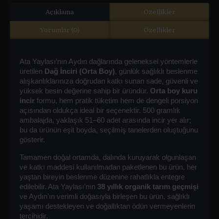
Açıklama
Özellikler
Yorumlar (0)
Özellikler
Ata Yaylası’nın Aydın dağlarında geleneksel yöntemlerle 
üretilen 
Dağ İnciri (Orta Boy)
, günlük sağlıklı beslenme 
alışkanlıklarınıza doğrudan katkı sunan sade, güvenli ve 
yüksek besin değerine sahip bir üründür. 
Orta boy kuru 
incir
 formu, hem pratik tüketim hem de dengeli porsiyon 
açısından oldukça ideal bir seçenektir. 500 gramlık 
ambalajda, yaklaşık 51–60 adet arasında incir yer alır; 
bu da ürünün eşit boyda, seçilmiş tanelerden oluştuğunu 
gösterir.
Tamamen doğal ortamda, dalında kuruyarak olgunlaşan 
ve katkı maddesi kullanılmadan paketlenen bu ürün, her 
yaştan bireyin beslenme düzenine rahatlıkla entegre 
edilebilir. Ata Yaylası’nın 
38 yıllık organik tarım geçmişi
ve Aydın’ın verimli doğasıyla birleşen bu ürün, sağlıklı 
yaşamı destekleyen ve doğallıktan ödün vermeyenlerin 
tercihidir.