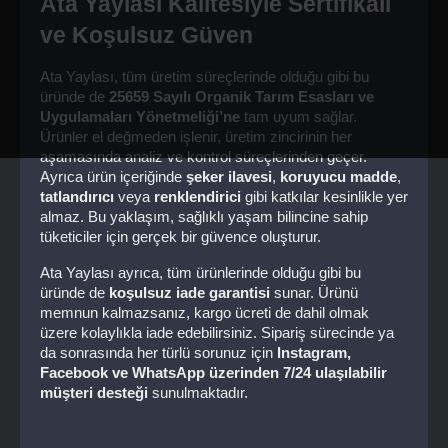
Ata Yaylası Kalitesiyle Sertifikalı 
ve Koşulsuz Güven
Ata Yaylası, tüm üretim süreçlerinde olduğu gibi bu 
üründe de 
25659 Sayılı Organik Tarım Esasları ve 
Uygulamaları Yönetmeliği’ne
 tam uyum sağlar. 
Ürünler el değmeden işlenir, üretim zincirinin her 
aşamasında analiz ve kontrol süreçlerinden geçer. 
Ayrıca ürün içeriğinde 
şeker ilavesi
, 
koruyucu madde
, 
tatlandırıcı
 veya 
renklendirici
 gibi katkılar kesinlikle yer 
almaz. Bu yaklaşım, sağlıklı yaşam bilincine sahip 
tüketiciler için gerçek bir güvence oluşturur.
Ata Yaylası ayrıca, tüm ürünlerinde olduğu gibi bu 
üründe de 
koşulsuz iade garantisi
 sunar. Ürünü 
memnun kalmazsanız, kargo ücreti de dahil olmak 
üzere kolaylıkla iade edebilirsiniz. Sipariş sürecinde ya 
da sonrasında her türlü sorunuz için 
Instagram, 
Facebook ve WhatsApp üzerinden 7/24 ulaşılabilir 
müşteri desteği
 sunulmaktadır.