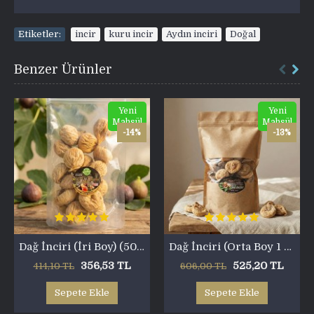
Etiketler:
incir
,
kuru incir
,
Aydın inciri
,
Doğal
Benzer Ürünler
Yeni
Yeni
Mahsül
Mahsül
-14%
-13%
Dağ İnciri (İri Boy) (500 gr)
Dağ İnciri (Orta Boy 1 Kg)
356,53 TL
525,20 TL
414,10 TL
606,00 TL
Sepete Ekle
Sepete Ekle