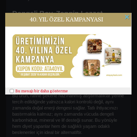
Dengeli Boy, Zengin Lezzet, 
×
40. YIL ÖZEL KAMPANYASI
Yüksek Besin Değeri
Orta boy kuru incir
, iri incirlerin dolgunluğunu ve küçük 
incirlerin pratikliğini ideal oranda bir araya getirir. Her bir 
tanesi tek lokmalık yapısı sayesinde hem ofiste hem 
okulda hem de evde rahatlıkla tüketilebilir. Ara öğünlerde, 
kahvaltılarda veya spor sonrası enerji ihtiyacında doğal 
bir çözüm sunar. İçerdiği 
lif
, 
kalsiyum
, 
demir
, 
potasyum
 ve doğal şeker sayesinde hem sindirim 
sistemini destekler hem de uzun süre tok kalmanızı 
sağlar.
Bu mesajı bir daha gösterme
Bu ürün, rafine şekerle hazırlanmış atıştırmalıklar yerine 
tercih edildiğinde yalnızca kalori kontrolü değil, aynı 
zamanda doğal enerji dengesi sağlar. Tatlı ihtiyacınızı 
bastırmakla kalmaz; aynı zamanda vücuda dengeli 
karbonhidrat, mineral ve lif desteği sunar. Bu yönüyle 
hem diyet yapanlar hem de sağlıklı yaşam odaklı 
beslenenler için ideal bir alternatiftir.