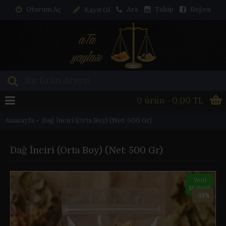
Oturum Aç
Ara
Takip
Beğen
Kayıt Ol
0 ürün - 0,00 TL
Anasayfa
Dağ İnciri (Orta Boy) (Net: 500 Gr)
Dağ İnciri (Orta Boy) (Net: 500 Gr)
Yeni
Mahsül
-15%