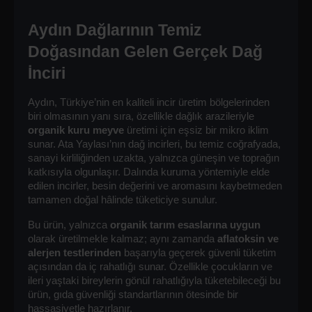
Aydın Dağlarının Temiz 
Doğasından Gelen Gerçek Dağ 
İnciri
Aydın, Türkiye’nin en kaliteli incir üretim bölgelerinden 
biri olmasının yanı sıra, özellikle dağlık arazileriyle 
organik kuru meyve
 üretimi için eşsiz bir mikro iklim 
sunar. Ata Yaylası’nın dağ incirleri, bu temiz coğrafyada, 
sanayi kirliliğinden uzakta, yalnızca güneşin ve toprağın 
katkısıyla olgunlaşır. Dalında kuruma yöntemiyle elde 
edilen incirler, besin değerini ve aromasını kaybetmeden 
tamamen doğal hâlinde tüketiciye sunulur.
Bu ürün, yalnızca 
organik tarım esaslarına uygun
olarak üretilmekle kalmaz; aynı zamanda 
aflatoksin ve 
alerjen testlerinden
 başarıyla geçerek güvenli tüketim 
açısından da iç rahatlığı sunar. Özellikle çocukların ve 
ileri yaştaki bireylerin gönül rahatlığıyla tüketebileceği bu 
ürün, gıda güvenliği standartlarının ötesinde bir 
hassasiyetle hazırlanır.