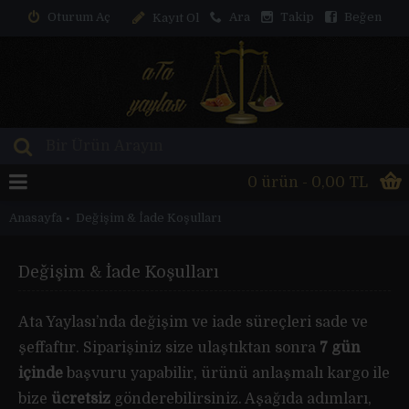
Oturum Aç
Ara
Takip
Beğen
Kayıt Ol
0 ürün - 0,00 TL
Anasayfa
Değişim & İade Koşulları
Değişim & İade Koşulları
Ata Yaylası’nda değişim ve iade süreçleri sade ve
şeffaftır. Siparişiniz size ulaştıktan sonra
7 gün
içinde
başvuru yapabilir, ürünü anlaşmalı kargo ile
bize
ücretsiz
gönderebilirsiniz. Aşağıda adımları,